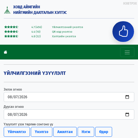
НЭВТРЭХ
ХОВД АЙМГИЙН
НИЙГМИЙН ДААТГАЛЫН ХЭЛТЭС
4.7 (456)
Үйлчилгээний үнэлгээ
4.4 (10)
QR код үнэлгээ
4.8 (32)
Хэлтсийн үнэлгээ
ҮЙЛЧИЛГЭЭНИЙ ҮЗҮҮЛЭЛТ
Эхлэх огноо
Дуусах огноо
Үзүүлэлт үзэх төрлөө сонгоно уу
Үйлчилгээ
Үнэлгээ
Ажилтан
Нэгж
Өдөр