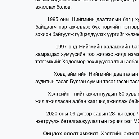
ажиллах болов.
1995 оны Нийгмийн даатгалын багц хуул
байцаагч нар ажиллаж бүх төрлийн тэтгэв
зохион байгуулж гүйцэлдүүлэх үүргийг хүлээ
1997 онд Нийгмийн халамжийн багц хууль
хамрагдах хүмүүсийн тоо жилээс жилд нэмэ
тэтгэмжийг Хөдөлмөр зохицуулаалтын албан
Ховд аймгийн Нийгмийн даатгалын хэлтэс
аудитын тасаг, Булган сумын тасаг гэсэн тас
Хэлтсийн нийт ажилтнуудын 80 хувь санхү
жил ажилласан албан хаагчид ажиллаж байн
2020 оны 09 дүгээр сарын 28-ны өдөр
нэвтрүүлж баталгаажуулалтын гэрчилгээг 
Онцлох ололт амжилт
: Хэлтсийн ажилт