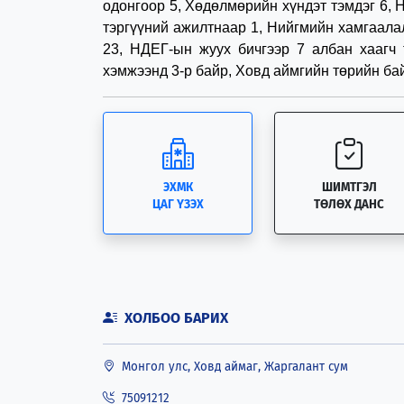
одонгоор 5, Хөдөлмөрийн хүндэт тэмдэг 6, 
тэргүүний ажилтнаар 1, Нийгмийн хамгаалал
23, НДЕГ-ын жуух бичгээр 7 албан хаагч
хэмжээнд 3-р байр, Ховд аймгийн төрийн ба
ЭХМК
ШИМТГЭЛ
ЦАГ ҮЗЭХ
ТӨЛӨХ ДАНС
ХОЛБОО БАРИХ
Монгол улс, Ховд аймаг, Жаргалант сум
75091212