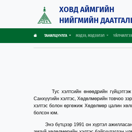
ХОВД АЙМГИЙН
НИЙГМИЙН ДААТГАЛ
ТАНИЛЦУУЛГА
МЭДЭЭ, МЭДЭЭЛЭЛ
ҮЙЛЧИЛГЭ
Тус хэлтсийн өнөөдрийн гүйцэтгэж байг
Санхүүгийн хэлтэс, Хөдөлмөрийн товчоо зэ
хэлтэс болон өргөжиж Хөдөлмөр цалин хөлс
болсон юм.
Энэ бүтцээр 1991 он хүртэл ажилласан бө
амзүй хөдөлмөрийн хэлтэс байгуулагдан ул