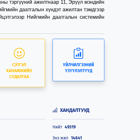
нкны тэргүүний ажилтнаар 11, Эрүүл мэндийн
Нийгмийн даатгалын хүндэт ажилтан тэмдгээр
йцэтгэлээр Нийгмийн даатгалын системийн
СЭТГЭЛ
ҮЙЛЧИЛГЭЭНИЙ
ХАНАМЖИЙН
ҮЗҮҮЛЭЛТҮҮД
СУДАЛГАА
ХАНДАЛТУУД
Нийт
49319
Энэ жил
14641