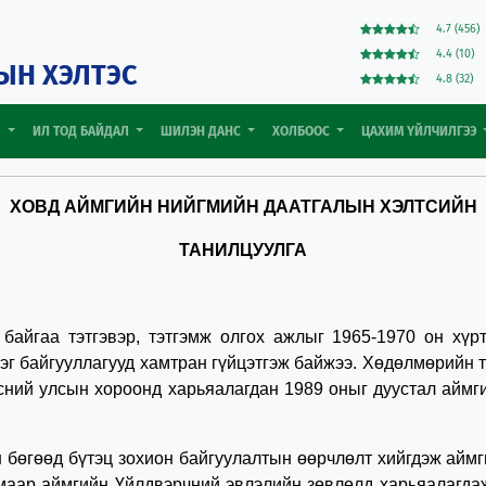
4.7 (456)
4.4 (10)
ЫН ХЭЛТЭС
4.8 (32)
Э
ИЛ ТОД БАЙДАЛ
ШИЛЭН ДАНС
ХОЛБООС
ЦАХИМ ҮЙЛЧИЛГЭЭ
ХОВД АЙМГИЙН НИЙГМИЙН ДААТГАЛЫН ХЭЛТСИЙН
ТАНИЛЦУУЛГА
аа тэтгэвэр, тэтгэмж олгох ажлыг 1965-1970 он хүртэ
рэг байгууллагууд хамтран гүйцэтгэж байжээ. Хөдөлмөрийн
ний улсын хороонд харьяалагдан 1989 оныг дуустал аймг
гөөд бүтэц зохион байгуулалтын өөрчлөлт хийгдэж аймги
маар аймгийн Үйлдвэрчний эвлэлийн зөвлөлд харьяалагда