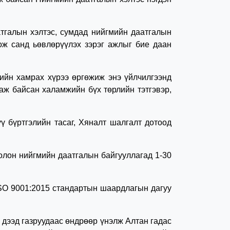
алын хэлтэс, сумдад нийгмийн даатгалын
ож санд ьөвлөрүүлэх зэрэг ажлыг бие даан
йн хамрах хүрээ өргөжиж энэ үйлчилгээнд
аж байсан халамжийн бүх төрлийн тэтгэвэр,
бүртгэлийн тасаг, Хяналт шалгалт дотоод
лон нийгмийн даатгалын байгууллагад 1-30
001:2015 стандартын шаардлагын дагуу
дээд газруудаас өндрөөр үнэлж Алтан гадас