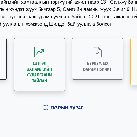
Нийгмийн хамгааллын тэргүүний ажилтнаар 13 , Санхүү ба
ын хүндэт жуух бичгээр 5, Сангийн яамны жуух бичиг 6, 
 тус тус шагнаж урамшуулсан байна. 2021 оны ажлын гү
йгууллагын хэмжээнд Шилдэг байгууллага болсон.
СЭТГЭЛ
БҮРДҮҮЛЭХ
ХАНАМЖИЙН
БАРИМТ БИЧИГ
СУДАЛГААНЫ
ТАЙЛАН
ГАЗРЫН ЗУРАГ