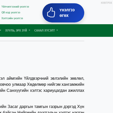
НЭВТРЭХ
Үйлчилгээний үнэлгээ
ҮНЭЛГЭЭ
QR код үнэлгээ
ӨГӨХ
Хэлтсийн үнэлгээ
ХУУЛЬ, ЭРХ ЗҮЙ
САНАЛ ХҮСЭЛТ
л аймгийн Үйлдвэрчний эвлэлийн зөвлөл,
 товчоо улмаар Хөдөлмөр нийгэм хангамжийн
ийн Санхүүгийн хэлтэс хариуцагдан ажиллах
йн Засаг даргын тамгын газрын дэргэд Хүн
ж байсан Нийгмийн даатгалын хэлтэс нэгдэн