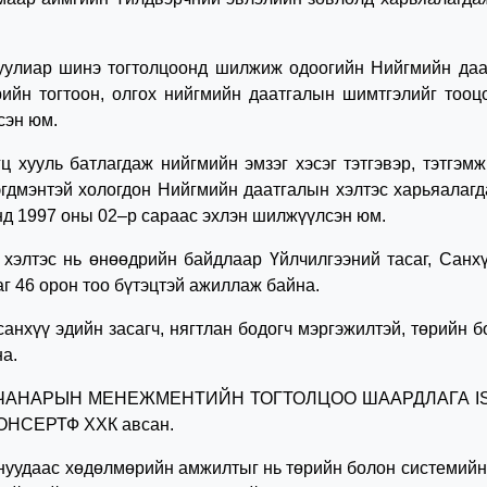
иар шинэ тогтолцоонд шилжиж одоогийн Нийгмийн даатг
рийн тогтоон, олгох нийгмийн даатгалын шимтгэлийг тооц
сэн юм.
 батлагдаж нийгмийн эмзэг хэсэг тэтгэвэр, тэтгэмжи
гдмэнтэй хологдон Нийгмийн даатгалын хэлтэс харьяалагд
д 1997 оны 02–р сараас эхлэн шилжүүлсэн юм.
 нь өнөөдрийн байдлаар Үйлчилгээний тасаг, Санхүү 
аг 46 орон тоо бүтэцтэй ажиллаж байна.
ү эдийн засагч, нягтлан бодогч мэргэжилтэй, төрийн бо
а.
 ЧАНАРЫН МЕНЕЖМЕНТИЙН ТОГТОЛЦОО ШААРДЛАГА ISO 9
МОНСЕРТФ ХХК авсан.
нуудаас хөдөлмөрийн амжилтыг нь төрийн болон системийн 