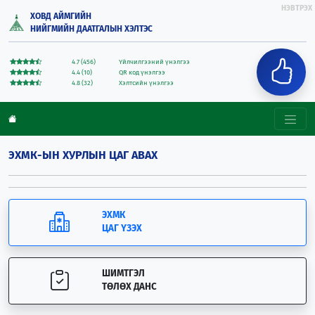
НЭВТРЭХ
ХОВД АЙМГИЙН
НИЙГМИЙН ДААТГАЛЫН ХЭЛТЭС
4.7 (456)
Үйлчилгээний үнэлгээ
4.4 (10)
QR код үнэлгээ
4.8 (32)
Хэлтсийн үнэлгээ
ЭХМК-ЫН ХУРЛЫН ЦАГ АВАХ
ЭХМК
ЦАГ ҮЗЭХ
ШИМТГЭЛ
ТӨЛӨХ ДАНС